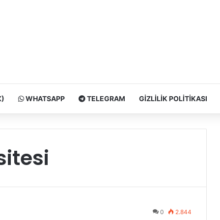
X)
WHATSAPP
TELEGRAM
GIZLILIK POLITIKASI
itesi
0
2.844