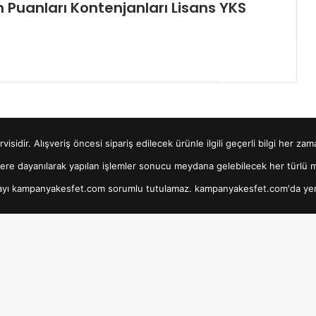
 Puanları Kontenjanları Lisans YKS
isidir. Alışveriş öncesi sipariş edilecek ürünle ilgili geçerli bilgi her za
lgilere dayanılarak yapılan işlemler sonucu meydana gelebilecek her türlü
layı kampanyakesfet.com sorumlu tutulamaz. kampanyakesfet.com'da yer alan 