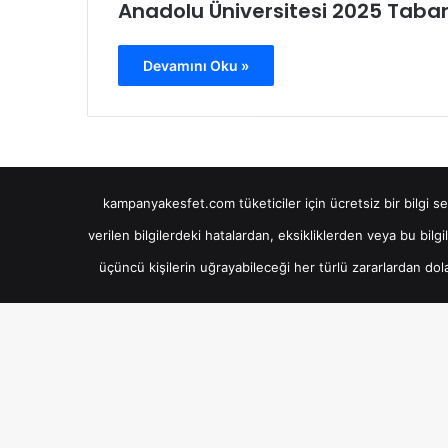
Anadolu Üniversitesi 2025 Taban
Devamını Oku »
kampanyakesfet.com tüketiciler için ücretsiz bir bilgi serv
verilen bilgilerdeki hatalardan, eksikliklerden veya bu bi
üçüncü kişilerin uğrayabileceği her türlü zararlardan do